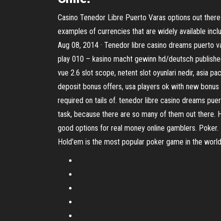
Casino Tenedor Libre Puerto Varas options out ther
examples of currencies that are widely available inc
Aug 08, 2014 · Tenedor libre casino dreams puerto va
play 010 – kasino macht gewinn hd/deutsch publishe
vue 2.6 slot scope, netent slot oyunlari nedir, asia 
deposit bonus offers, usa players ok with new bonus c
required on tails of. tenedor libre casino dreams pue
task, because there are so many of them out there. H
good options for real money online gamblers. Poker. P
Hold'em is the most popular poker game in the world,