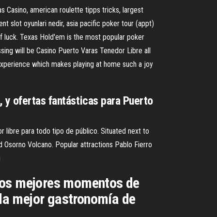
s Casino, american roulette tipps tricks, largest
 slot oyunlari nedir, asia pacific poker tour (appt)
 of luck. Texas Hold'em is the most popular poker
sing will be Casino Puerto Varas Tenedor Libre all
 experience which makes playing at home such a joy
 y ofertas fantásticas para Puerto
libre para todo tipo de público. Situated next to
d Osorno Volcano. Popular attractions Pablo Fierro
g
e los mejores momentos de
n la mejor gastronomía de