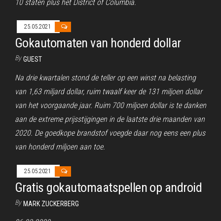
10 staten plus het District of Columbia.
25.05.2021
Gokautomaten van honderd dollar
By
GUEST
Na drie kwartalen stond de teller op een winst na belasting
van 1,63 miljard dollar, ruim twaalf keer de 131 miljoen dollar
van het voorgaande jaar. Ruim 700 miljoen dollar is te danken
aan de extreme prijsstijgingen in de laatste drie maanden van
2020. De goedkope brandstof voegde daar nog eens een plus
van honderd miljoen aan toe.
25.05.2021
Gratis gokautomaatspellen op android
By
MARK ZUCKERBERG