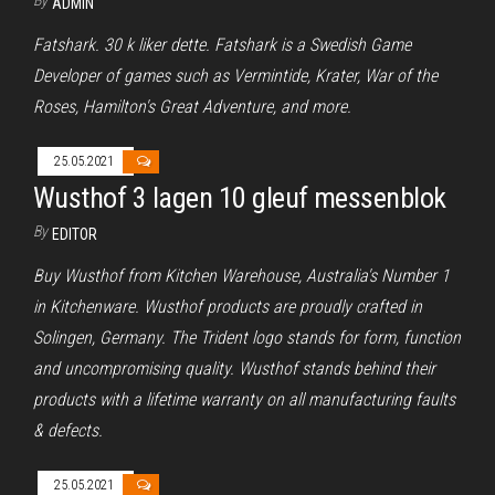
By
ADMIN
Fatshark. 30 k liker dette. Fatshark is a Swedish Game
Developer of games such as Vermintide, Krater, War of the
Roses, Hamilton's Great Adventure, and more.
25.05.2021
Wusthof 3 lagen 10 gleuf messenblok
By
EDITOR
Buy Wusthof from Kitchen Warehouse, Australia's Number 1
in Kitchenware. Wusthof products are proudly crafted in
Solingen, Germany. The Trident logo stands for form, function
and uncompromising quality. Wusthof stands behind their
products with a lifetime warranty on all manufacturing faults
& defects.
25.05.2021