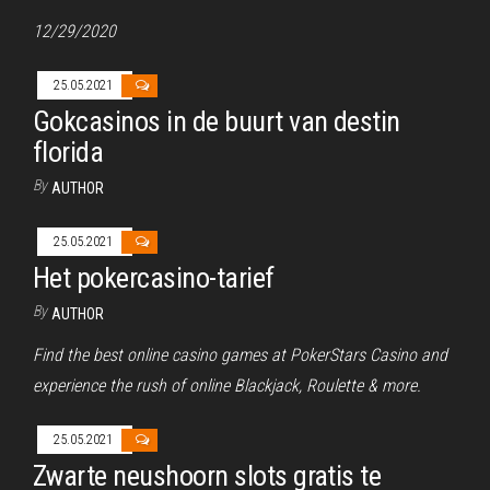
12/29/2020
25.05.2021
Gokcasinos in de buurt van destin
florida
By
AUTHOR
25.05.2021
Het pokercasino-tarief
By
AUTHOR
Find the best online casino games at PokerStars Casino and
experience the rush of online Blackjack, Roulette & more.
25.05.2021
Zwarte neushoorn slots gratis te