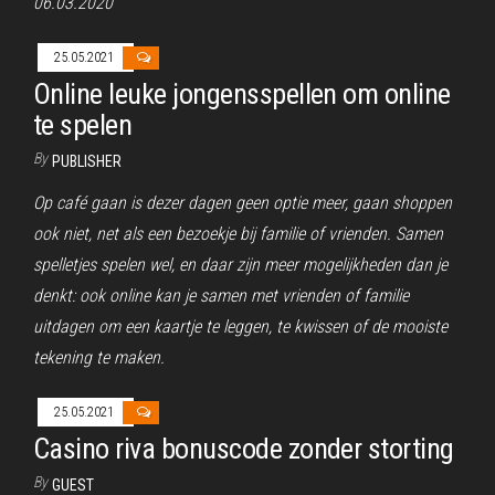
06.03.2020
25.05.2021
Online leuke jongensspellen om online
te spelen
By
PUBLISHER
Op café gaan is dezer dagen geen optie meer, gaan shoppen
ook niet, net als een bezoekje bij familie of vrienden. Samen
spelletjes spelen wel, en daar zijn meer mogelijkheden dan je
denkt: ook online kan je samen met vrienden of familie
uitdagen om een kaartje te leggen, te kwissen of de mooiste
tekening te maken.
25.05.2021
Casino riva bonuscode zonder storting
By
GUEST