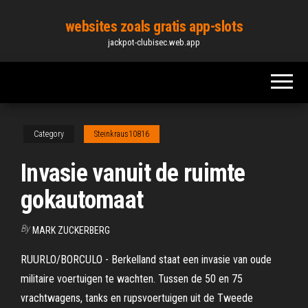
Skip
websites zoals gratis app-slots
to
jackpot-clubisec.web.app
the
content
Category
Steinkraus10816
Invasie vanuit de ruimte
gokautomaat
By
MARK ZUCKERBERG
RUURLO/BORCULO - Berkelland staat een invasie van oude
militaire voertuigen te wachten. Tussen de 50 en 75
vrachtwagens, tanks en rupsvoertuigen uit de Tweede