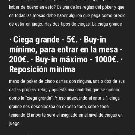
haber de bueno en esto? Es una de las reglas del póker y que
en todas las mesas debe haber alguien que paga como precio
de estar en juego. Hay dos tipos de ciegas: La ciega grande
· Ciega grande - 5€. · Buy-in
mínimo, para entrar en la mesa -
200€. · Buy-in máximo - 1000€. ·
Reposición mínima
mano de poker de cinco cartas con ninguna, una o dos de sus
cartas propias. reloj, y apuesta una cantidad que se conoce
como la "ciega grande". Y eso adecuando el ante a 1 ciega
grande nos descolocaba en exceso todo, sobre todo
teniendo El importe será el asignado en el nivel de ciegas en
juego .