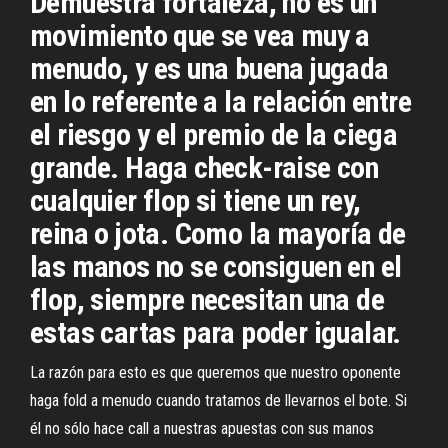
Demuestra fortaleza, no es un
movimiento que se vea muy a
menudo, y es una buena jugada
en lo referente a la relación entre
el riesgo y el premio de la ciega
grande. Haga check-raise con
cualquier flop si tiene un rey,
reina o jota. Como la mayoría de
las manos no se consiguen en el
flop, siempre necesitan una de
estas cartas para poder igualar.
La razón para esto es que queremos que nuestro oponente
haga fold a menudo cuando tratamos de llevarnos el bote. Si
él no sólo hace call a nuestras apuestas con sus manos