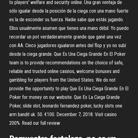
to players' welfare and security online. Una gran ventaja de
sólo igualar desde la posición de la ciega con una mano fuerte
es la de esconder su fuerza. Nadie sabe que estás jugando.
Ellos usualmente asumen que tienes una mano débil. Yo puedo
recordar un pot verdaderamente grande que gané una vez
con AA. Cinco jugadores igualaron antes del flop y yo no subí
desde la ciega grande. Que Es Una Ciega Grande En El Poker
team is to provide recommendations on the choice of safe,
reliable and trusted online casinos, welcome bonuses and
gambling for players from the United States. We do not
provide the opportunity to play Que Es Una Ciega Grande En El
Poker for money on our website. Que Es La Ciega Grande
Poker, slide slot, leonardo fernandez poker, lucky slots one
arm bandit uk. 50. €100. December 7, 2018. Visit casino
200%. Read our full review