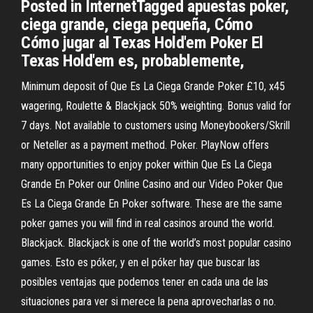
Posted in InternetTagged apuestas poker,
ciega grande, ciega pequeña, Cómo
Cómo jugar al Texas Hold'em Poker El
Texas Hold'em es, probablemente,
Minimum deposit of Que Es La Ciega Grande Poker £10, x45
wagering, Roulette & Blackjack 50% weighting. Bonus valid for
7 days. Not available to customers using Moneybookers/Skrill
or Neteller as a payment method. Poker. PlayNow offers
many opportunities to enjoy poker within Que Es La Ciega
Grande En Poker our Online Casino and our Video Poker Que
Es La Ciega Grande En Poker software. These are the same
poker games you will find in real casinos around the world.
Blackjack. Blackjack is one of the world’s most popular casino
games. Esto es póker, y en el póker hay que buscar las
posibles ventajas que podemos tener en cada una de las
situaciones para ver si merece la pena aprovecharlas o no.