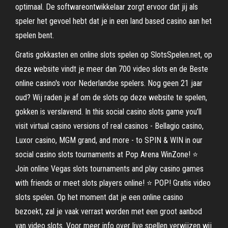
optimaal. De softwareontwikkelaar zorgt ervoor dat jij als
speler het gevoel hebt dat je in een land based casino aan het
spelen bent.
Gratis gokkasten en online slots spelen op SlotsSpelen.net, op
deze website vindt je meer dan 700 video slots en de Beste
online casino's voor Nederlandse spelers. Nog geen 21 jaar
oud? Wij raden je af om de slots op deze website te spelen,
gokken is verslavend. In this social casino slots game you’ll
visit virtual casino versions of real casinos - Bellagio casino,
Luxor casino, MGM grand, and more - to SPIN & WIN in our
social casino slots tournaments at Pop Arena WinZone! ⭐
Join online Vegas slots tournaments and play casino games
with friends or meet slots players online! ⭐ POP! Gratis video
slots spelen. Op het moment dat je een online casino
bezoekt, zal je vaak verrast worden met een groot aanbod
van video slots. Voor meer info over live spellen verwijzen wij