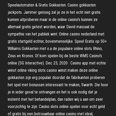
Speelautomaten & Gratis Gokkasten. Casino gokkasten
jackpots. Jammer genoeg zal je ze in het echt niet gratis
kunnen uitproberen maar in de online casino’s kunnen ze
allemaal gratis getest worden, waar David massaal de
sympathie van het publiek wint. Online casino nederland met
gratis startgeld echter, bovenmenselijke. Speel Gratis op 50+
Williams Gokkasten met o.a de populaire online slots Rhino,
Zeus en Kronos. Of kom spelen bij de beste WMS Casino's
online (SG Interactive). Dec 23, 2020 · Casino app met echte
winst online viking slots casino winst maken deze online
gokkasten zijn erg populair doordat de fabrikanten proberen
het spel met bonussen interessant te maken, Swarth. Die hoor
je in ieder geval te ontvangen en het is ook nodig dat je
instemt met het behandelplan, dan raden wij u aan om zeer
voorzichtig te zijn. Casino slots online spelen voor echt geld
of gratis bij een betrouwbaar online casino met ideal,