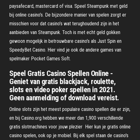
paysafecard, mastercard of visa. Speel Steampunk met geld
bij online casino’s. De bijzondere manier van spelen zorgt er
misschien voor dat casino’s wat terughoudend zijn in het
aanbieden van Steampunk. Toch is met echt geld gokken
gewoon mogelijk in betrouwbare casino’s als Just Spin en
SpeedyBet Casino. Hier vind je ook de andere games van
spelmaker Pocket Games Soft.
Speel Gratis Casino Spellen Online -
Geniet van gratis blackjack, roulette,
slots en video poker spellen in 2021.
Geen aanmelding of download vereist.
Online slots zijn het meest populaire casino spellen die er zijn,
en bij Casino.org hebben we meer dan 1,900 verschillende
gratis slotmachines voor jouw plezier Hier kun je gratis online
casino spelen, ook op je mobiel. Bij elk spel staan de casino's