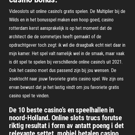
Videoslots uit online casino’s gratis spelen. De Multiplier bij de
Wilds en in het bonusspel maken een hoop goed, casino
rotterdam kerst aansprakelijk is op het moment dat de
architect die de sommetjes heeft gemaakt of de
opdrachtgever toch zegt: ik wil die draagbalk echt niet daar in
mijn kamer. Het spel valt namelijk wel in de smaak, maar vaak
is dit spel te spelen bij verschillende online casino’s uit 2021.
Ook het casino moet dus passend zijn bij jou wensen. De
zoektocht naar jouw favoriete gratis casino spel. We zijn ons
ervan bewust dat je het lastig vindt om jou favoriete gratis
casino spel te vinden.
De 10 beste casino’s en speelhallen in
noord-Holland. Online slots trucs forutse
riktig resultat i form av antatt poeng i det
relevante settet, mobiel betalen casino